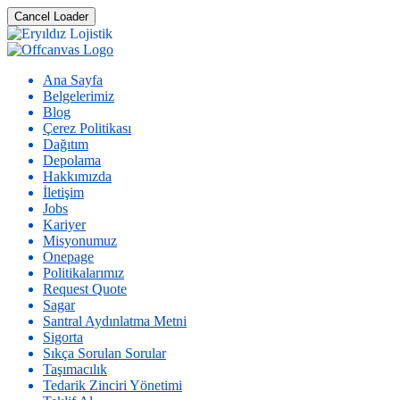
Cancel Loader
Ana Sayfa
Belgelerimiz
Blog
Çerez Politikası
Dağıtım
Depolama
Hakkımızda
İletişim
Jobs
Kariyer
Misyonumuz
Onepage
Politikalarımız
Request Quote
Sagar
Santral Aydınlatma Metni
Sigorta
Sıkça Sorulan Sorular
Taşımacılık
Tedarik Zinciri Yönetimi