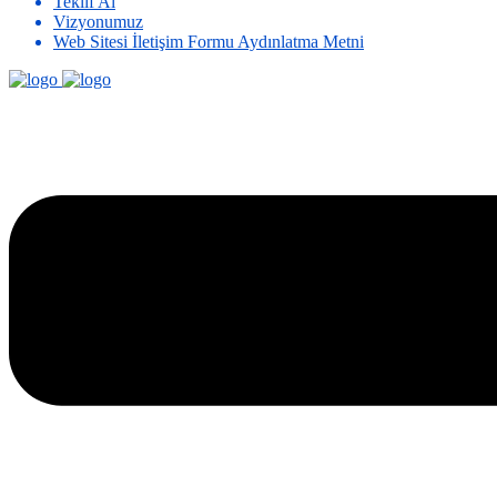
Teklif Al
Vizyonumuz
Web Sitesi İletişim Formu Aydınlatma Metni