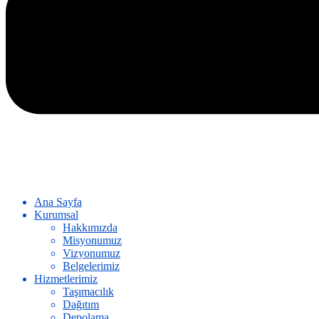
Ana Sayfa
Kurumsal
Hakkımızda
Misyonumuz
Vizyonumuz
Belgelerimiz
Hizmetlerimiz
Taşımacılık
Dağıtım
Depolama