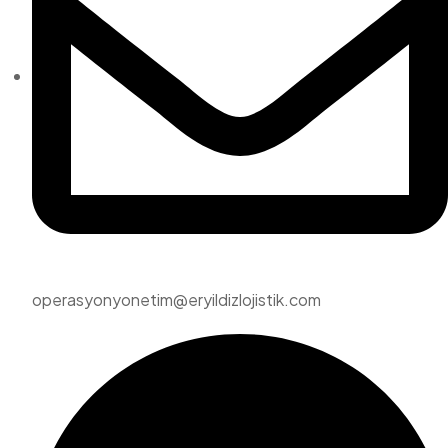
operasyonyonetim@eryildizlojistik.com