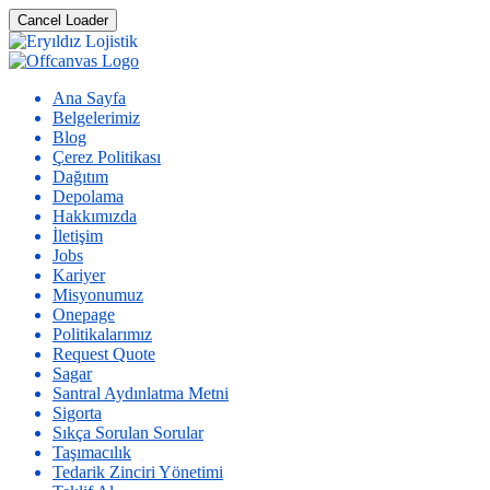
Cancel Loader
Ana Sayfa
Belgelerimiz
Blog
Çerez Politikası
Dağıtım
Depolama
Hakkımızda
İletişim
Jobs
Kariyer
Misyonumuz
Onepage
Politikalarımız
Request Quote
Sagar
Santral Aydınlatma Metni
Sigorta
Sıkça Sorulan Sorular
Taşımacılık
Tedarik Zinciri Yönetimi