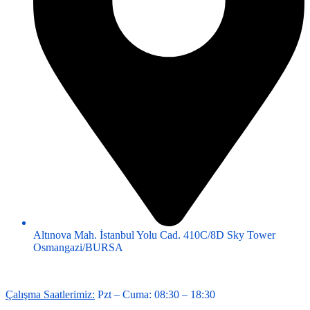
Altınova Mah. İstanbul Yolu Cad. 410C/8D Sky Tower
Osmangazi/BURSA
Çalışma Saatlerimiz:
Pzt – Cuma: 08:30 – 18:30