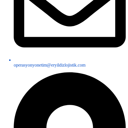
operasyonyonetim@eryildizlojistik.com