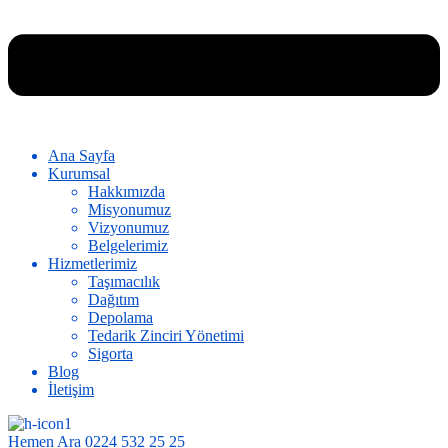
Ana Sayfa
Kurumsal
Hakkımızda
Misyonumuz
Vizyonumuz
Belgelerimiz
Hizmetlerimiz
Taşımacılık
Dağıtım
Depolama
Tedarik Zinciri Yönetimi
Sigorta
Blog
İletişim
Hemen Ara
0224 532 25 25